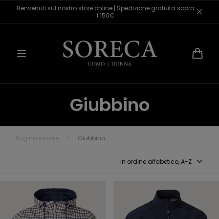
Salta al
Benvenuti sul nostro store online | Spedizione gratuita sopra
contenuto
i 150€
Carrello
Giubbino
Pagina iniziale
/
Giubbino
In ordine alfabetico, A-Z
Aquascutum Giubbino Sailor
Aquascutum Giubbino senza
Check Reversibile
Cappuccio