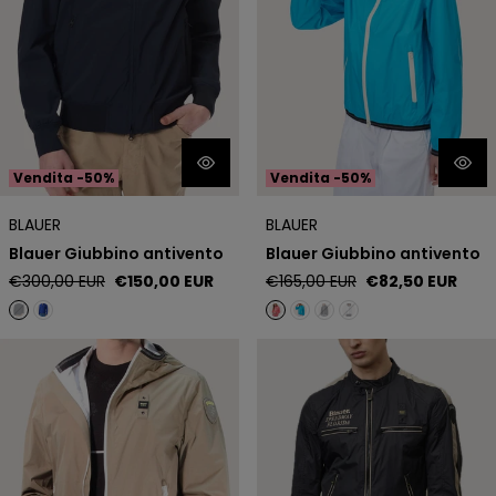
Vendita -50%
Vendita -50%
BLAUER
BLAUER
Blauer Giubbino antivento
Blauer Giubbino antivento
Prezzo
Prezzo
Prezzo
Prezzo
€300,00 EUR
€150,00 EUR
€165,00 EUR
€82,50 EUR
regolare
di
regolare
di
vendita
vendita
Blauer Giubbino Antivento
Blauer Giubbino Biker Jacob