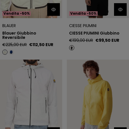
Vendita -50%
Vendita -50%
BLAUER
CIESSE PIUMINI
Blauer Giubbino
CIESSE PIUMINI Giubbino
Reversibile
Prezzo
Prezzo
€199,00 EUR
€99,50 EUR
Prezzo
Prezzo
€225,00 EUR
€112,50 EUR
regolare
di
regolare
di
vendita
vendita
Ciesse Piumini Giubbino
Colmar 1826 5XJ Giubbino
Antivento