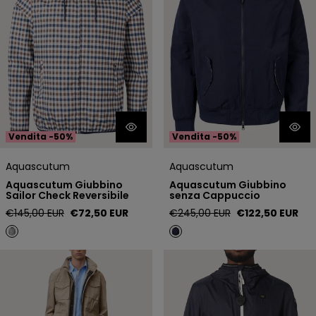
Vendita -50%
Vendita -50%
Aquascutum
Aquascutum
Aquascutum Giubbino
Aquascutum Giubbino
Sailor Check Reversibile
senza Cappuccio
Prezzo
Prezzo
Prezzo
Prezzo
€145,00 EUR
€72,50 EUR
€245,00 EUR
€122,50 EUR
regolare
di
regolare
di
vendita
vendita
Blauer Giacca Sahariana
Blauer Giubbino antipioggia