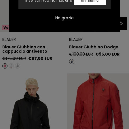
sottoscrivi
No grazie
Vendita -50%
Vendita -50%
BLAUER
BLAUER
Blauer Giubbino con
Blauer Giubbino Dodge
cappuccio antivento
Prezzo
Prezzo
€190,00 EUR
€95,00 EUR
Prezzo
Prezzo
€175,00 EUR
€87,50 EUR
regolare
di
regolare
di
vendita
vendita
Blauer Giubbino Farrin
Blauer Giubbino Grayson