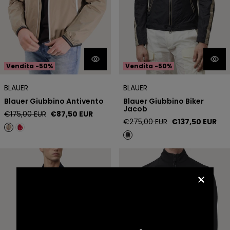
Vendita -50%
Vendita -50%
BLAUER
BLAUER
Blauer Giubbino Antivento
Blauer Giubbino Biker
Jacob
Prezzo
Prezzo
€175,00 EUR
€87,50 EUR
Prezzo
Prezzo
€275,00 EUR
€137,50 EUR
regolare
di
regolare
di
vendita
vendita
Blauer Giubbino Bomber John
Blauer Giubbino Colletto Alto