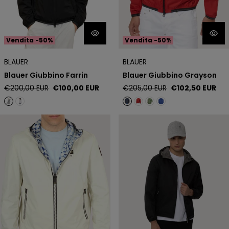
Vendita -50%
Vendita -50%
BLAUER
BLAUER
Blauer Giubbino Farrin
Blauer Giubbino Grayson
Prezzo
Prezzo
Prezzo
Prezzo
€200,00 EUR
€100,00 EUR
€205,00 EUR
€102,50 EUR
regolare
di
regolare
di
vendita
vendita
Blauer Giubbino Reversibile
CIESSE PIUMINI Giubbino