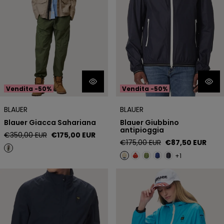
Vendita -50%
Vendita -50%
BLAUER
BLAUER
Blauer Giacca Sahariana
Blauer Giubbino
antipioggia
Prezzo
Prezzo
€350,00 EUR
€175,00 EUR
Prezzo
Prezzo
€175,00 EUR
€87,50 EUR
regolare
di
regolare
di
vendita
+1
vendita
Blauer Giubbino antivento
Blauer Giubbino antivento