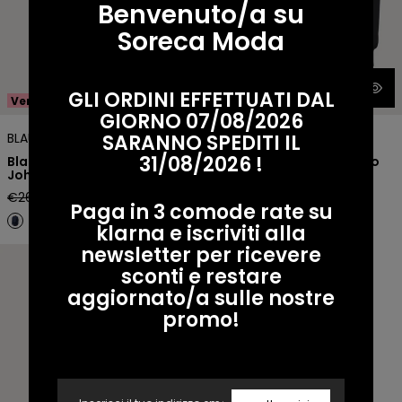
Benvenuto/a su
Soreca Moda
GLI ORDINI EFFETTUATI DAL
Vendita -50%
Venduto
GIORNO 07/08/2026
SARANNO SPEDITI IL
BLAUER
BLAUER
31/08/2026 !
Blauer Giubbino Bomber
Blauer Giubbino Colletto
John
Alto
Prezzo
Prezzo
Prezzo
€265,00 EUR
€132,50 EUR
€300,00 EUR
Paga in 3 comode rate su
regolare
di
regolare
klarna e iscriviti alla
vendita
newsletter per ricevere
Blauer Giubbino con
Blauer Giubbino Dodge
cappuccio antivento
sconti e restare
aggiornato/a sulle nostre
promo!
Email