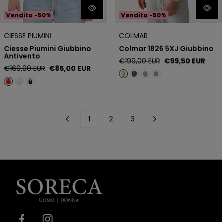
Vendita -50%
Vendita -50%
CIESSE PIUMINI
COLMAR
Ciesse Piumini Giubbino
Colmar 1826 5XJ Giubbino
Antivento
Prezzo
Prezzo
€199,00 EUR
€99,50 EUR
Prezzo
Prezzo
€169,00 EUR
€85,00 EUR
regolare
di
regolare
di
vendita
vendita
1
2
3
Soreca
Moda