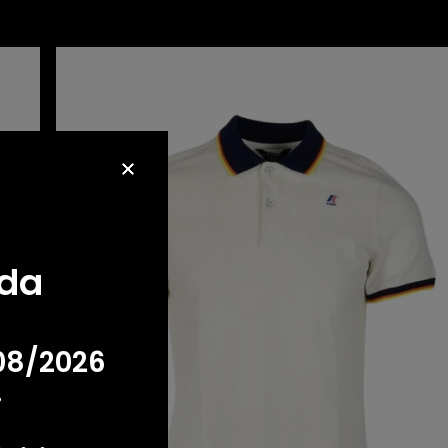
K-WAY POLO
oda
08/2026
!