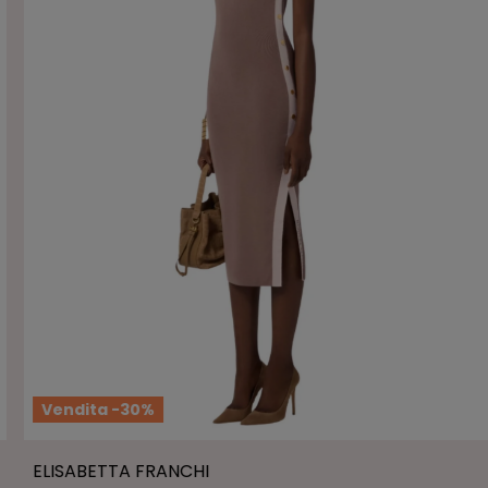
Vendita -30%
Occhiata veloce
ELISABETTA FRANCHI
Visualizza il prodotto