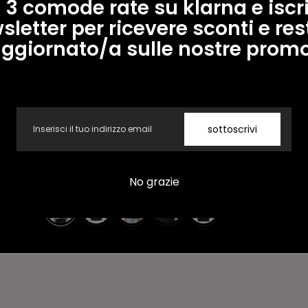
 3 comode rate su klarna e iscriv
sletter per ricevere sconti e res
ggiornato/a sulle nostre prom
Vendita -46%
Email
sottoscrivi
Occhiata veloce
K-WAY
Visualizza il prodotto
K-WAY POLO
Prezzo
Prezzo
€65,00 EUR
€35,00 EUR
No grazie
regolare
di
+1
vendita