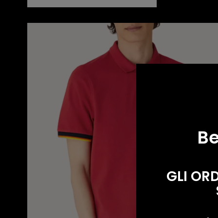
K-WAY POLO
Be
GLI OR