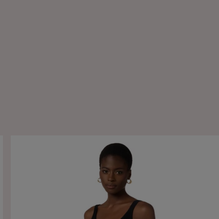
o
Twinset Camicia in pizzo