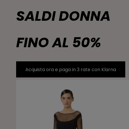
SALDI DONNA
FINO AL 50%
Acquista ora e paga in 3 rate con Klarna
Elisabetta Franchi abito slim con spacco