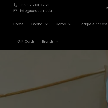
Salta al
+39 3760807764
B
contenuto
info@sorecamoda.it
Home
Donna
Uomo
Scarpe e Access
Gift Cards
Brands