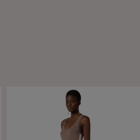
Elisabetta Franchi Body in maglia con stampa log