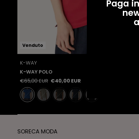
Paga in
new
a
Venduto
Occhiata veloce
K-WAY
Visualizza il prodotto
K-WAY POLO
Prezzo
Prezzo
€65,00 EUR
€40,00 EUR
regolare
di
+5
vendita
SORECA MODA