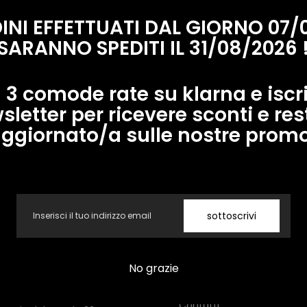
DINI EFFETTUATI DAL GIORNO 07/
SARANNO SPEDITI IL 31/08/2026 
 3 comode rate su klarna e iscriv
Nessun prodotto trovato
sletter per ricevere sconti e res
ggiornato/a sulle nostre prom
Usa meno filtri o
rimuovere i filtri
Email
sottoscrivi
M Brand srl
Link veloci
Co
No grazie
A 10835341214
Cerca
Te
ser
Contatti