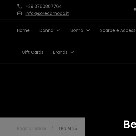
Salta al
+39 3760807764
B
contenuto
info@sorecamoda.it
Home
Donna
Uomo
Scarpe e Access
Gift Cards
Brands
Be
Pagina iniziale
/
TPN AI 25