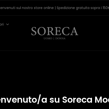
envenuti sul nostro store online | Spedizione gratuita sopra i 15
ori
TPN AI 25
nvenuto/a su Soreca M