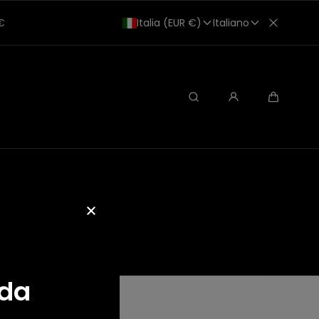
0€
Italia (EUR €)
Italiano
Ricerca
Carrello
oda