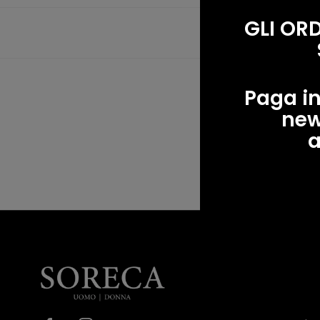
GLI OR
Paga in
new
a
A e 
Soreca
Moda
P.IV