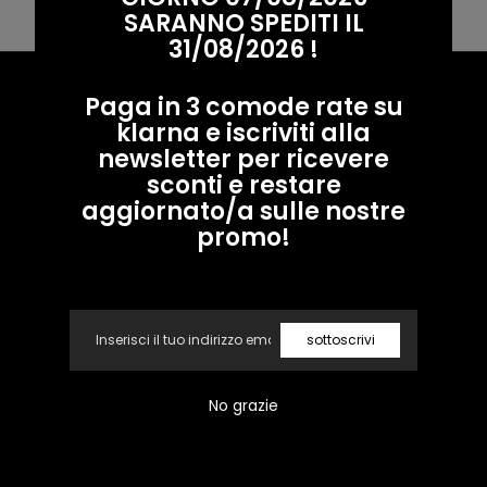
Usa meno filtri o
rimuovere i filtri
SARANNO SPEDITI IL
31/08/2026 !
Soreca
Paga in 3 comode rate su
Moda
klarna e iscriviti alla
newsletter per ricevere
sconti e restare
Facebook
Instagram
aggiornato/a sulle nostre
promo!
A e M Brand srl
Email
Link veloci
sottoscrivi
Condizioni
No grazie
Contatti