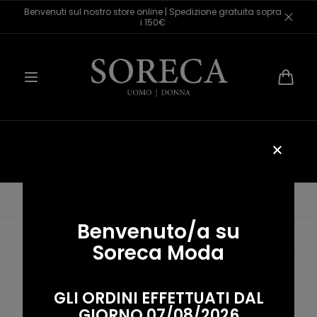
Salta al
Benvenuti sul nostro store online | Spedizione gratuita sopra
contenuto
i 150€
Carrello
Giubbini
Pagina iniziale
/
Giubbini
Benvenuto/a su
Data, da più a meno recente
Soreca Moda
Nessun prodotto trovato
GLI ORDINI EFFETTUATI DAL
GIORNO 07/08/2026