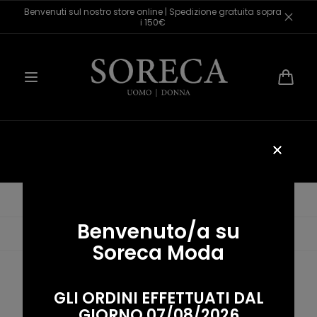
Salta al
Benvenuti sul nostro store online | Spedizione gratuita sopra
contenuto
i 150€
Carrello
Bermuda
Pagina iniziale
/
Bermuda
Benvenuto/a su
Data, da più a meno recente
Soreca Moda
Nessun prodotto trovato
GLI ORDINI EFFETTUATI DAL
GIORNO 07/08/2026