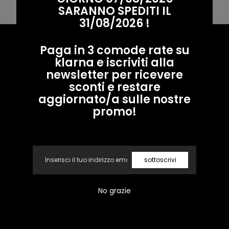
Usa meno filtri o
rimuovere i filtri
SARANNO SPEDITI IL
31/08/2026 !
Soreca
Paga in 3 comode rate su
Moda
klarna e iscriviti alla
newsletter per ricevere
sconti e restare
Facebook
Instagram
aggiornato/a sulle nostre
promo!
A e M Brand srl
Email
Link veloci
sottoscrivi
Condizioni
No grazie
Contatti