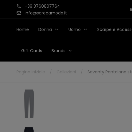
Salta al
+39 3760807764
B
contenuto
info@sorecamoda.it
Home
Donna
Uomo
Scarpe e Access
Gift Cards
Brands
Pagina iniziale
/
Collezioni
/
Seventy Pantalone st