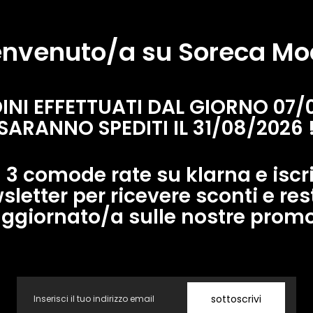
nido d'ape
nvenuto/a su Soreca M
DINI EFFETTUATI DAL GIORNO 07/
SARANNO SPEDITI IL 31/08/2026 
mmer 2025 realizzato in in tessuto tecnico bistretch nido
 3 comode rate su klarna e iscriv
sletter per ricevere sconti e res
ggiornato/a sulle nostre prom
Email
sottoscrivi