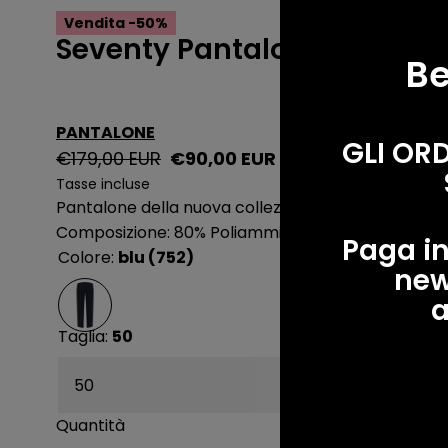
Vendita -50%
Seventy Pantalone stretch 
Be
PANTALONE
GLI OR
Prezzo
Prezzo
€179,00 EUR
€90,00 EUR
regolare
di
Tasse incluse
Pantalone della nuova collezione Seventy spring su
vendita
Composizione: 80% Poliammide 20% Elastam.
Paga in
Colore:
blu (752)
new
a
Taglia:
50
Quantità