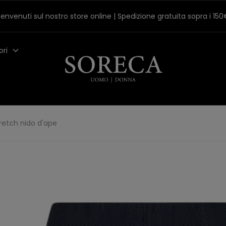
envenuti sul nostro store online | Spedizione gratuita sopra i 15
ori
retch nido d'ape