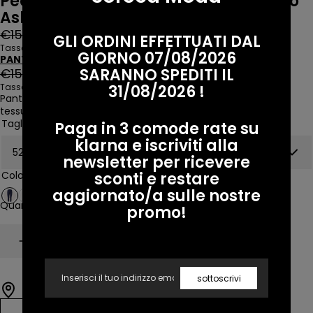
People Of Shibuya pantalone tecnico
Ashi
Prezzo
Prezzo
€159,00 EUR
€79,50 EUR
GLI ORDINI EFFETTUATI DAL
regolare
di
Tasse incluse
GIORNO 07/08/2026
PANTALONE
vendita
SARANNO SPEDITI IL
Prezzo
Prezzo
€159,00 EUR
€79,50 EUR
regolare
di
31/08/2026 !
Tasse incluse
Pantalone People Of Shibuya Uomo modello Ashi Pm950 in
vendita
tessuto tecnico, elasticizzato in vita e alle caviglie.
Taglia:
52
Paga in 3 comode rate su
klarna e iscriviti alla
newsletter per ricevere
sconti e restare
Colore:
790 NAVY
aggiornato/a sulle nostre
Quantità
promo!
Diminuire
Aumento
Ne sono rimasti solo 1
Email
sottoscrivi
Ritiro disponibile.
Visualizza le informazioni sul negozio