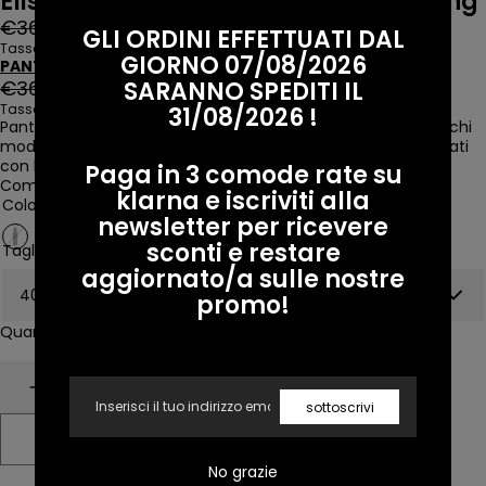
Elisabetta Franchi Pantalone Smoking
Prezzo
Prezzo
€360,00 EUR
€180,00 EUR
GLI ORDINI EFFETTUATI DAL
regolare
di
Tasse incluse
GIORNO 07/08/2026
PANTALONE
vendita
Prezzo
Prezzo
SARANNO SPEDITI IL
€360,00 EUR
€180,00 EUR
regolare
di
Tasse incluse
31/08/2026 !
Pantalone della collezione spring summer di Elisabetta Franchi
vendita
modello smoking realizzato in crepe leggero e decorato ai lati
con bande in raso, ha una vestibilitò slim.
Paga in 3 comode rate su
Composizione: 95%Poliestere 05%Elastane.
klarna e iscriviti alla
Colore:
NERO (110)
newsletter per ricevere
sconti e restare
Taglia:
40
aggiornato/a sulle nostre
promo!
Quantità
Email
Diminuire
Aumento
sottoscrivi
Venduto
No grazie