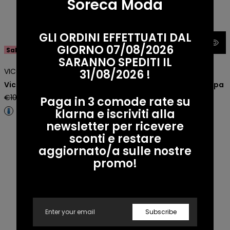
Soreca Moda
GLI ORDINI EFFETTUATI DAL
GIORNO 07/08/2026
Sale -30%
Sale -30%
SARANNO SPEDITI IL
VICOLO
VICOLO
31/08/2026 !
Vicolo Jeans a Palazzo
Vicolo Pantalone a Zampa
Regular
Sale
Regular
Sale
€100,00 EUR
€70,00 EUR
€75,50 EUR
€52,85 EUR
Paga in 3 comode rate su
price
price
price
price
klarna e iscriviti alla
newsletter per ricevere
Vicolo Jeans a Palazzo
Vicolo Jeans a Palazzo
sconti e restare
aggiornato/a sulle nostre
promo!
Email
Subscribe