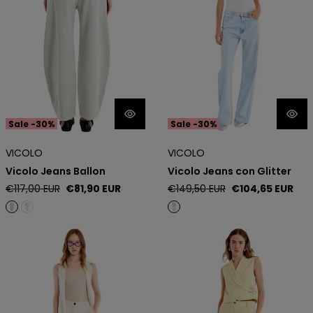
Sale -30%
Sale -30%
VICOLO
VICOLO
Vicolo Jeans Ballon
Vicolo Jeans con Glitter
Regular
Sale
Regular
Sale
€117,00 EUR
€81,90 EUR
€149,50 EUR
€104,65 EUR
price
price
price
price
Vicolo Pantalone Gessato
Vicolo Pantalone Palazzo Vita
Alta