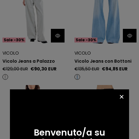
Sale -30%
Sale -30%
VICOLO
VICOLO
Vicolo Jeans a Palazzo
Vicolo Jeans con Bottoni
Regular
Sale
Regular
Sale
€129,00 EUR
€90,30 EUR
€135,50 EUR
€94,85 EUR
price
price
price
price
Vicolo Jeans a Palazzo
Vicolo Pantalone a Zampa
Benvenuto/a su