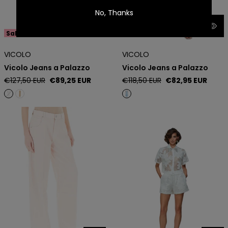
No, Thanks
Sale -30%
Sale -30%
VICOLO
VICOLO
Vicolo Jeans a Palazzo
Vicolo Jeans a Palazzo
Regular
Sale
Regular
Sale
€127,50 EUR
€89,25 EUR
€118,50 EUR
€82,95 EUR
price
price
price
price
Vicolo Jeans Ampio
TPN Short Freer