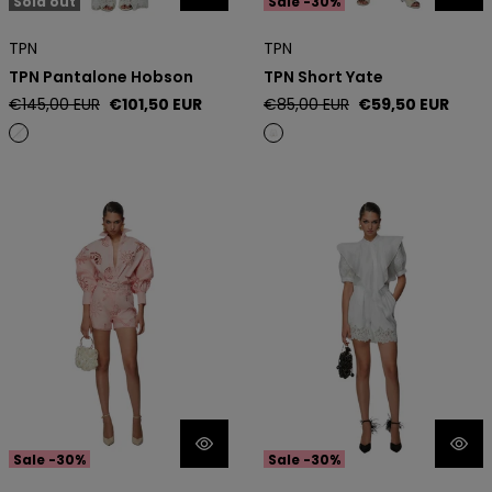
Sold out
Sale -30%
TPN
TPN
TPN Pantalone Hobson
TPN Short Yate
Regular
Sale
Regular
Sale
€145,00 EUR
€101,50 EUR
€85,00 EUR
€59,50 EUR
price
price
price
price
Odi Odi Short Anacapri
Odi Odi Short Lascari
Sale -30%
Sale -30%