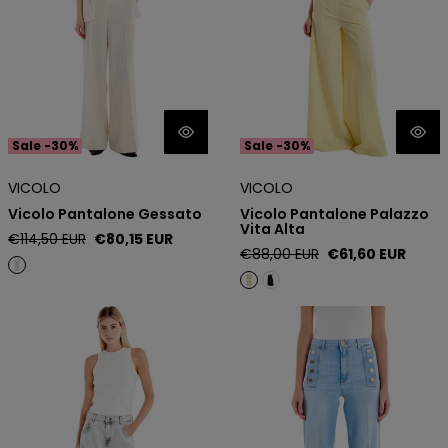
Sale -30%
Sale -30%
VICOLO
VICOLO
Vicolo Pantalone Gessato
Vicolo Pantalone Palazzo
Vita Alta
Regular
Sale
€114,50 EUR
€80,15 EUR
Regular
Sale
€88,00 EUR
€61,60 EUR
price
price
price
price
Vicolo Jeans a Palazzo
Vicolo Jeans con Bottoni