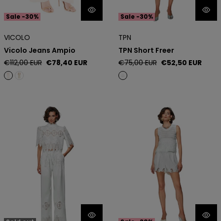
Sale -30%
Sale -30%
VICOLO
TPN
Vicolo Jeans Ampio
TPN Short Freer
Regular
Sale
Regular
Sale
€112,00 EUR
€78,40 EUR
€75,00 EUR
€52,50 EUR
price
price
price
price
TPN Pantalone Hobson
TPN Short Yate