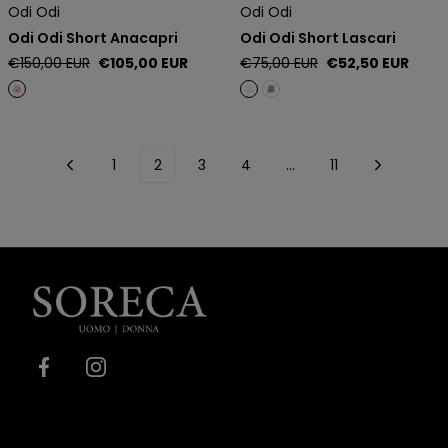
Odi Odi
Odi Odi
Odi Odi Short Anacapri
Odi Odi Short Lascari
Regular
Sale
Regular
Sale
€150,00 EUR
€105,00 EUR
€75,00 EUR
€52,50 EUR
price
price
price
price
1
2
3
4
…
11
Soreca
Moda
Facebook
Instagram