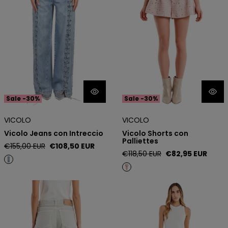
Sale -30%
Sale -30%
VICOLO
VICOLO
Vicolo Jeans con Intreccio
Vicolo Shorts con
Palliettes
Regular
Sale
€155,00 EUR
€108,50 EUR
Regular
Sale
€118,50 EUR
€82,95 EUR
price
price
price
price
Vicolo Jeans Ballon
Vicolo Jeans con Glitter