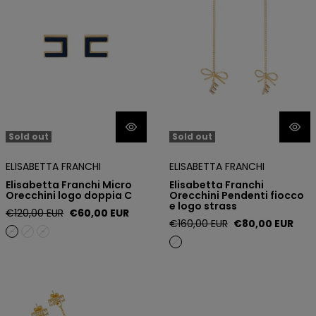
Sold out
Sold out
ELISABETTA FRANCHI
ELISABETTA FRANCHI
Elisabetta Franchi Micro
Elisabetta Franchi
Orecchini logo doppia C
Orecchini Pendenti fiocco
e logo strass
Regular
Sale
€120,00 EUR
€60,00 EUR
Regular
Sale
€160,00 EUR
€80,00 EUR
price
price
price
price
Elisabetta Franchi Orecchini
Elisabetta Franchi Orecchini
pendenti in ottone
ad arco con logo