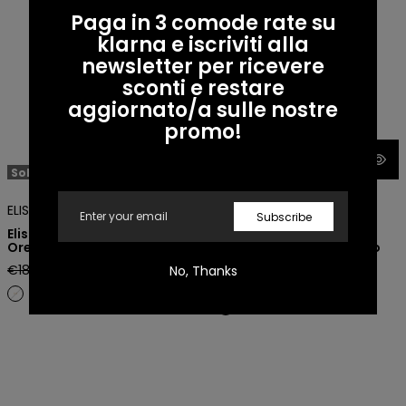
Paga in 3 comode rate su
klarna e iscriviti alla
newsletter per ricevere
sconti e restare
aggiornato/a sulle nostre
promo!
Sold out
Sale -50%
Email
ELISABETTA FRANCHI
ELISABETTA FRANCHI
Subscribe
Elisabetta Franchi
Elisabetta Franchi
Orecchini ovali con logo
Orecchini Ovali con logo
strass
Regular
Sale
€180,00 EUR
€90,00 EUR
No, Thanks
Regular
Sale
€150,00 EUR
€75,00 EUR
price
price
price
price
Elisabetta Franchi Orecchini
logo strass