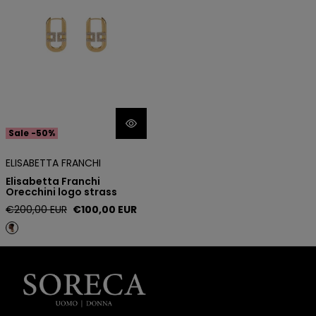
Sale -50%
ELISABETTA FRANCHI
Elisabetta Franchi
Orecchini logo strass
Regular
Sale
€200,00 EUR
€100,00 EUR
price
price
Soreca
Moda