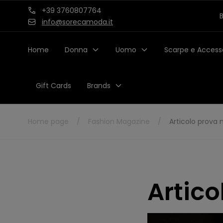
Skip to
+39 3760807764
B
content
info@sorecamoda.it
Home
Donna
Uomo
Scarpe e Access
Gift Cards
Brands
Home page
/
Fashion Magazine
/
Articolo prova
Artic