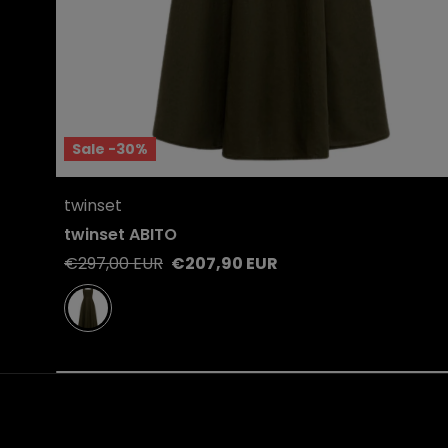
Sale -30%
Quick View
twinset
View product
twinset ABITO
Regular
Sale
€297,00 EUR
€207,90 EUR
price
price