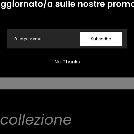
ggiornato/a sulle nostre prom
Email
s need to be approved before they are published.
Subscribe
No, Thanks
collezione