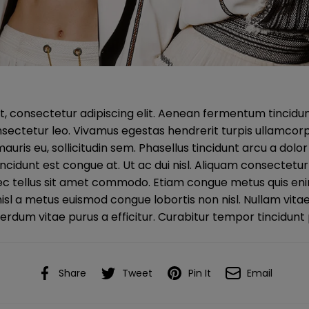
, consectetur adipiscing elit. Aenean fermentum tincidun
sectetur leo. Vivamus egestas hendrerit turpis ullamcorper
mauris eu, sollicitudin sem. Phasellus tincidunt arcu a dol
l tincidunt est congue at. Ut ac dui nisl. Aliquam consectet
ec tellus sit amet commodo. Etiam congue metus quis eni
l a metus euismod congue lobortis non nisl. Nullam vitae
terdum vitae purus a efficitur. Curabitur tempor tincidunt
Share
Tweet
Pin It
Email