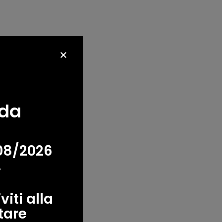
oda
08/2026
!
iti alla
tare