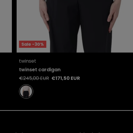
Sale -30%
Quick View
twinset
View product
twinset cardigan
Regular
Sale
€245,00 EUR
€171,50 EUR
price
price