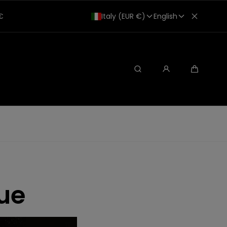
0€
Italy (EUR €)
English
Search
Cart
ue