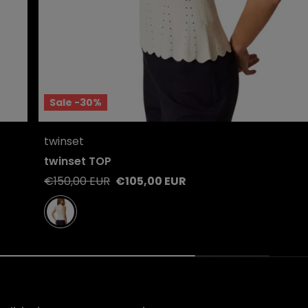
Sale -30%
Quick View
twinset
View product
twinset TOP
Regular
Sale
€150,00 EUR
€105,00 EUR
price
price