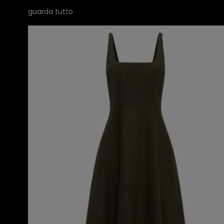
guarda tutto
twinset ABITO