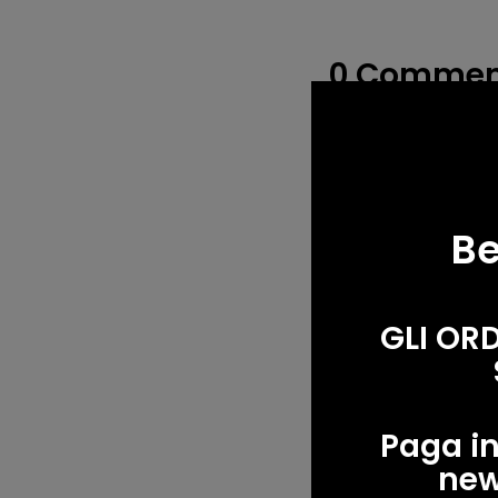
0 Commen
Leave a 
Be
Name
*
GLI OR
Comment
*
Paga in
new